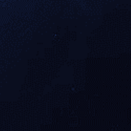
给予新人足够成长空
温。若各大俱乐部都能
，无论是个人还是团
长期发展的战略规划。
星能够推动球队迈向辉
内树立了榜样。
本赛季乃至今后的表
新星在绿茵场上的精彩