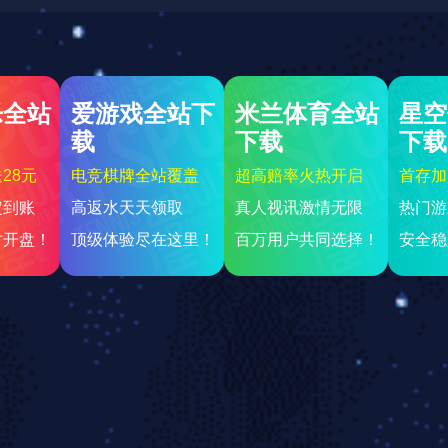
个方面分析这一转会事件，包括加杜的个人背景、转会对多特蒙
来可能带来的机遇与挑战。
个人背景
，是一位来自法国的年轻中卫。他早期在法甲俱乐部里昂青训体系
而出。在17岁时，他便被萨尔茨堡红牛看中并加盟该队，从此
，加杜逐渐成为球队防线上的关键成员。他以出色的位置感和拦
攻，还具备一定的传球能力，为球队组织进攻提供支持。这些优
为是欧洲最具潜力的新星之一。
好的心理素质，他能够在高压情况下保持冷静，这对于年轻球员
适应多特蒙德这样的顶级联赛环境，预示着他未来的发展前景广
多特蒙德的影响