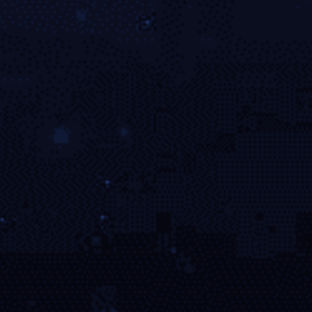
皇马与欧足联会面讨
河南队新外援马拉尼昂已达成
协议工
-30
推荐
2026-07-18
推荐
联系我们
西安市新城区长乐西路99号
support@vigocats.com
亚
球
口
口
优