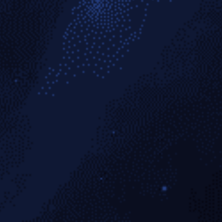
之间关系，将是教练组亟需解决的问题。保持团队凝聚力，同时
的重要因素。
球生态来看，加杜这一转会也意味着国内青年人才市场正逐渐升
极投入青年才俊，将对提升国家队整体水平产生深远影响。因此
比赛中迎接全新的挑战与机遇。
下19岁中卫加杜这一消息，在提升球队实力之外，更象征着其
才，多特蒙德不仅希望在即刻竞赛中取得胜利，更期待这一代新
交易也展示出德国足球青年人才培养机制日益成熟，为全球范围
新鲜血液是否能迅速融入并承担起责任，将直接影响到多特蒙德
也是现代足球世界快速变化中的一个缩影，让我们共同期待这位