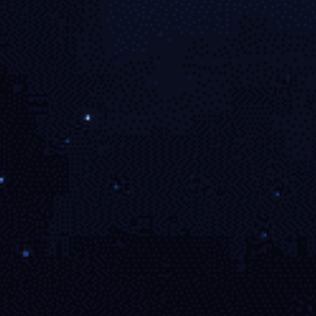
阿森纳本赛季收入预计突破
马卡报道
77亿镑创
论青年
2026-07-09
推荐
2026-05
推荐网站