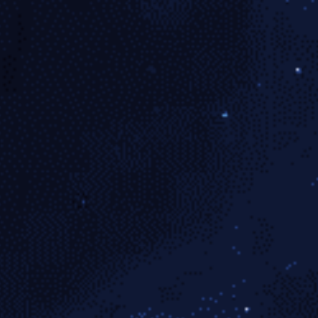
利，这一策略已经取
由于充足的人才储备
拥有众多潜力股，可以
竞争优势。
此外，通过与顶级联
每一位新星都受到高
吸引全球目光。
4、未来机
对于加杜而言，他将
赛，对任何一个年轻
以便更好地发挥自己
与此同时，对于多特