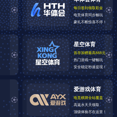
2600万欧元
卫加杜，交易总价为
他们在转会市场上积极
乐部期间已展现出不俗