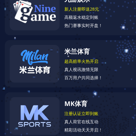
多特蒙德官方
在2023年，德国足
2600万欧元。这一
的姿态。加杜作为一