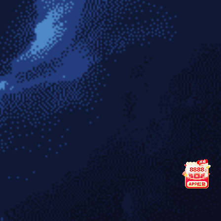
售加杜之后，他们依然
运营稳定，也维持了其
力，使得他们培养出的
劲的发展势头，并继续
青少年时期走向职业联
要学会应对外界压力，
团队内部如何协调经验