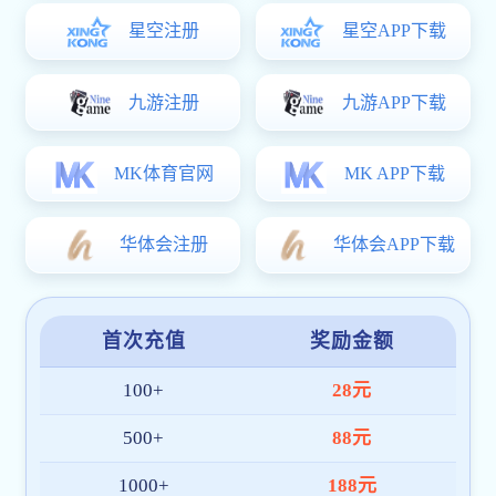
2026-06-17 20:01
40 次阅读
首页
/
体育资讯
本文将围绕穆西亚拉的康复心态以及孔帕尼在这一过
程中给予的支持力量展开讨论。首先，穆西亚拉作为
一名年轻有为的足球运动员，在经历伤病后，展现出
积极向上的康复心态，这不仅关乎他个人的职业生
涯，更是对团队的重要影响。其次，孔帕尼作为穆西
亚拉的教练和 mentor，发挥了不可忽视的作用，通
过心理疏导、战术指导及情感支持等多方面帮助穆西
亚拉恢复状态。文章将从四个方面详细分析：首先是
康复过程中的心理建设，其次是孔帕尼的支持方式，
再者是团队氛围对康复的重要性，最后探讨未来发展