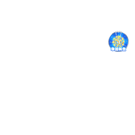
有过类似遭遇，而坚持与努力是走出阴影的重要法
宝。这些话语极大增强了穆西亚拉面对困难时的不屈
精神。
而且，在日常训练中，孔帕尼也会设计一些特定活
动，让球队成员之间互相扶持，共同进步。这种团队
合作精神不仅促进了整体竞技水平，也让穆西亚拉感
受到来自队友们无形中的力量，从而更加坚定信念，
全力以赴进行恢复训练。
3、团队氛围对康复的重要性
除了个人努力和教练指导外，一个积极向上的团队氛
围也是成功康复不可或缺的一部分。在这样的环境
中，每个队员都能感受到彼此间无私的关怀与支持，
这对于受伤球员来说尤为重要。团队中的其他成员常