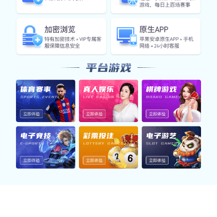
此外，穆西亚拉还利用冥想和放松技巧来调节自己的
情绪。他发现，仅仅依靠身体上的训练是不够的，心
理上的调整同样必要。这种全方位的方法帮助他在恢
复期内保持了良好的状态，为最终回归赛场奠定了基
础。
2、孔帕尼的支持方式
作为穆西亚拉的重要支持者之一，孔帕尼不仅在技战
术层面给予指导，还特别注重心理层面的沟通。他经
常与穆西亚拉进行一对一交流，以了解其内心真实感
受，并提供针对性的建议。这种亲密关系使得两人之
间建立了强大的信任纽带。
此外，孔帕尼还通过分享自己以往克服伤痛经验来鼓
励穆西亚拉。他告诉球员们，每一位伟大的运动员都