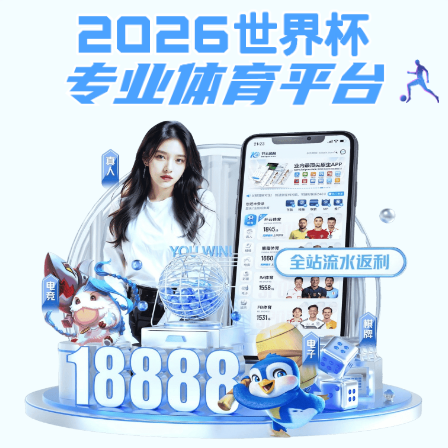
注册入口
全天更新 ·
ob官方入口
赛
事实时同步
无论您身在何处，
ob官方入口APP
为您带来高速、
高清、稳定的观赛体验。
下载客户端
网页端访问