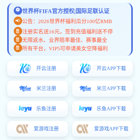
穆西亚拉谈康复心态与孔帕尼的支
持力量