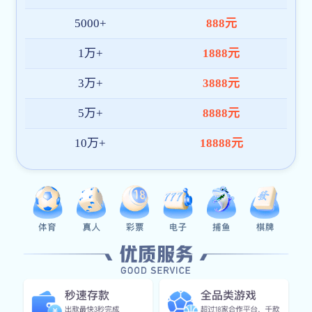
与挑战。希望通过本文能够深入理解运动员在面对逆
境时所需具备的心态，以及教练在其中扮演的重要角
色。
1、康复过程中的心理建设
在任何运动员面临伤病时，心理建设都是至关重要的
一环。穆西亚拉深知，要想顺利度过这段艰难时期，
他需要保持积极乐观的心态。他认为，负面的情绪只
会让自己陷入更深的沮丧，而积极向上的思维则能够
帮助他更快地融入训练和比赛。
为了实现这一目标，穆西亚拉设定了一系列小目标。
在每一个阶段，他都给自己施加适当压力，同时又不
忘庆祝那些微小的进步。这种方法不仅提升了他的自
信心，也使他重新找回了对足球运动的热爱。